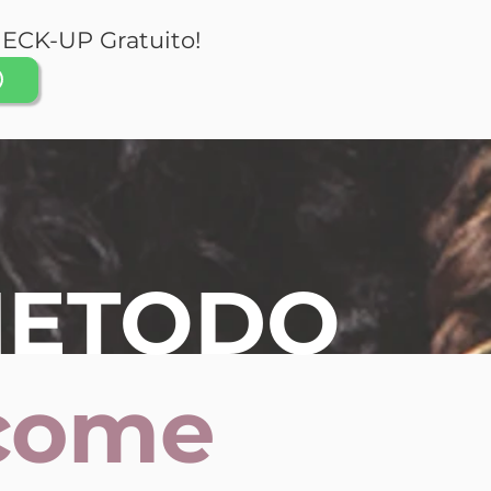
ECK-UP Gratuito!
U
METODO
Te
come