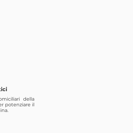
ici
miciliari della
er potenziare il
ina.