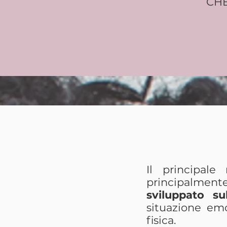
CHE
B
ACC
Il principale
principalmen
sviluppato su
situazione emo
fisica.