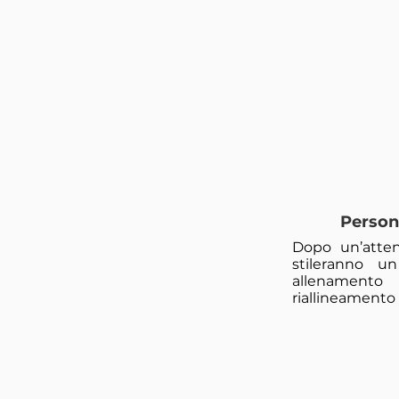
Person
Dopo un’atten
stileranno u
allenamento 
riallineamento 