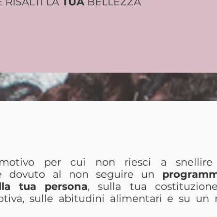
 RISALTI LA
TUA
BELLEZZA
EAUTY QUIZ
ETTA LA S
 motivo per cui non riesci a snellire
te dovuto al non seguire un
program
lla tua persona
, sulla tua costituzione
tiva, sulle abitudini alimentari e su un 