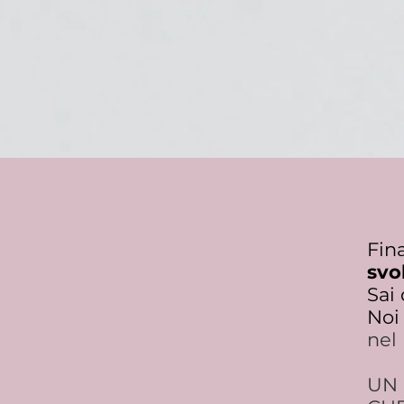
Fin
svo
Sai
Noi
nel
UN