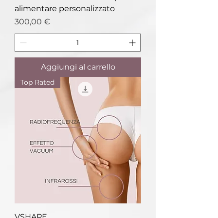
alimentare personalizzato
Prezzo
300,00 €
Aggiungi al carrello
Top Rated
VSHAPE