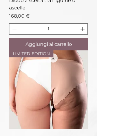
Diodo a scelta tra inguine o
ascelle
Prezzo
168,00 €
Aggiungi al carrello
LIMITED EDITION