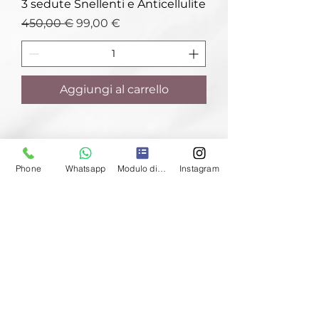
3 sedute Snellenti e Anticellulite
Prezzo regolare
Prezzo scontato
450,00 €
99,00 €
Aggiungi al carrello
Phone
Whatsapp
Modulo di contatto
Instagram
VIENI A TROVARCI
Viale Abruzzi, 78, 20131 Milano (MI)
Apri in
Google Maps
CONTATTI