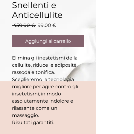
Snellenti e
Anticellulite
Prezzo
Prezzo
 450,00 € 
99,00 €
regolare
scontato
Aggiungi al carrello
Elimina gli inestetismi della
cellulite, riduce le adiposità,
rassoda e tonifica.
Sceglieremo la tecnologia
migliore per agire contro gli
insetetismi, in modo
assolutamente indolore e
rilassante come un
massaggio.
Risultati garantiti.