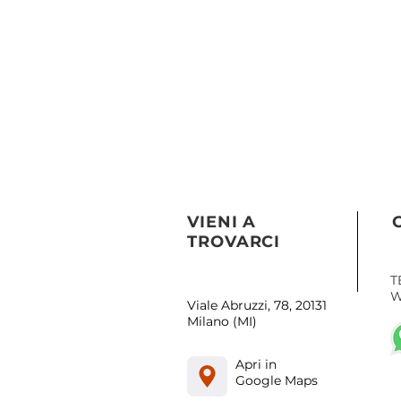
VIENI A
TROVARCI
T
W
Viale Abruzzi, 78, 20131
Milano (MI)
Apri in
Google Maps