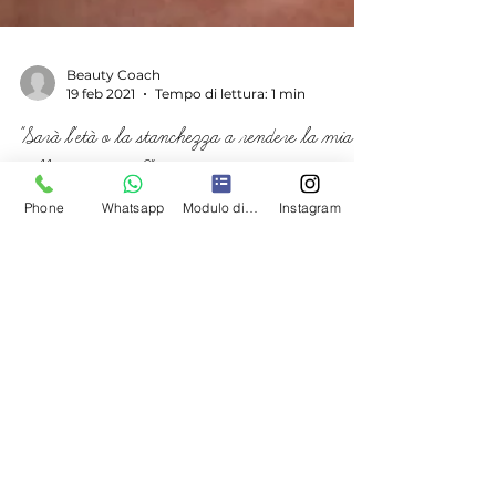
Beauty Coach
19 feb 2021
Tempo di lettura: 1 min
"Sarà l'età o la stanchezza a rendere la mia
pelle così spenta?"
Phone
Whatsapp
Modulo di contatto
Instagram
Guardandoti allo specchio, ti è mai capitato
di pronunciare questa frase?
Oppure..."Quante volte mi sono guardata allo
specchio e ho odiato