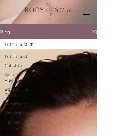
Blog
Tutti i post
Tutti i post
Cellulite
Beauty Tips
Viso
Beauty Tips
Corpo
Dimagrire
Perdere peso
risultati
dimagrimento