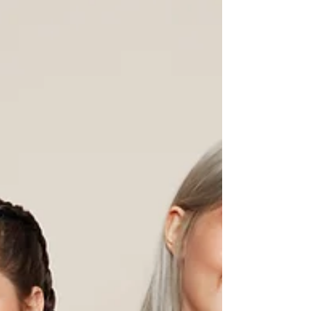
chiaro: se non impariamo davvero ad
accettarci e a...