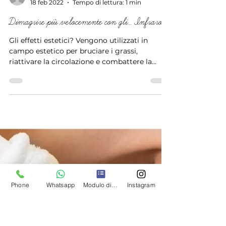
Beauty Coach
18 feb 2022
Tempo di lettura: 1 min
Dimagrire più velocemente con gli... Infrarossi
Gli effetti estetici? Vengono utilizzati in
campo estetico per bruciare i grassi,
riattivare la circolazione e combattere la
cellulite: graz
Phone
Whatsapp
Modulo di contatto
Instagram