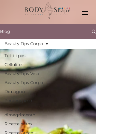
Blog
Beauty Tips Corpo
Tutti i post
Cellulite
Beauty Tips Viso
Beauty Tips Corpo
Dimagrire
Perdere peso
risultati
dimagrimento
Ricette detox
Ricette Green