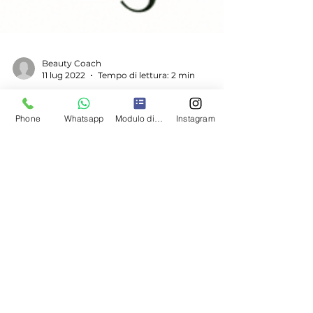
Beauty Coach
11 lug 2022
Tempo di lettura: 2 min
Phone
Whatsapp
Modulo di contatto
Instagram
Mindful Eating e l'importanza di accettarsi
per migliorarsi con costanza
Arriva l'estate e comincia l'inarrestabile
ascesa della "Prova Costume"... Parliamoci
chiaro: se non impariamo davvero ad
accettarci e a...