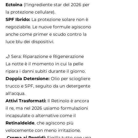
Ectoina
 (l'ingrediente star del 2026 per 
la protezione cellulare).
SPF Ibrido:
 La protezione solare non è 
negoziabile. Le nuove formule agiscono 
anche come primer e scudo contro la 
luce blu dei dispositivi.
🌙 Sera: Riparazione e Rigenerazione
La notte è il momento in cui la pelle 
ripara i danni subiti durante il giorno.
Doppia Detersione:
 Olio per sciogliere 
trucco e SPF, seguito da un detergente 
all'acqua.
Attivi Trasformati:
 Il Retinolo è ancora 
il re, ma nel 2026 usiamo formulazioni 
incapsulate o alternative come il 
Retinaldeide
, che agiscono più 
velocemente con meno irritazione.
Crema ai Peptidi:
 Sigilla tutto con una 