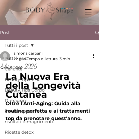
Post
Tutti i post
simona.carpani
Tutti i post
22 gen
Tempo di lettura: 3 min
Skincare 2026
Cellulite
La Nuova Era 
Beauty Tips Viso
della Longevità 
Beauty Tips Corpo
Cutanea
Dimagrire
Oltre l'Anti-Aging: Guida alla 
routine perfetta e ai trattamenti 
Perdere peso
top da prenotare quest'anno.
risultati dimagrimento
Ricette detox