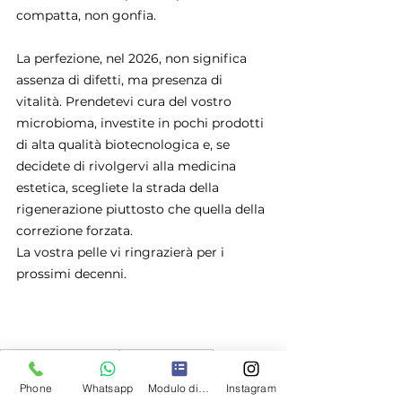
compatta, non gonfia.
La perfezione, nel 2026, non significa 
assenza di difetti, ma presenza di 
vitalità. Prendetevi cura del vostro 
microbioma, investite in pochi prodotti 
di alta qualità biotecnologica e, se 
decidete di rivolgervi alla medicina 
estetica, scegliete la strada della 
rigenerazione piuttosto che quella della 
correzione forzata.
La vostra pelle vi ringrazierà per i 
prossimi decenni.
consigli di bellezza
beauty routine
beauty routine viso
antiage
Phone
Whatsapp
Modulo di contatto
Instagram
Beauty Tips Viso